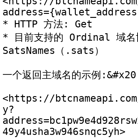
<https://btcnameapi.com
address={wallet_address
* HTTP 方法: Get

* 目前支持的 Ordinal 域名协
SatsNames（.sats）

一个返回主域名的示例:&#x20;
<https://btcnameapi.com
y?
address=bc1pw9e4d928rsw
49y4usha3w946snqc5yh>
