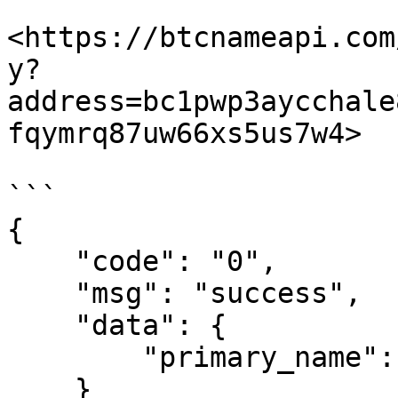
<https://btcnameapi.com
y?
address=bc1pwp3aycchale
fqymrq87uw66xs5us7w4>

```

{

    "code": "0",

    "msg": "success",

    "data": {

        "primary_name": ""

    }
