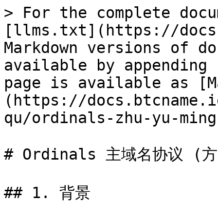
> For the complete docu
[llms.txt](https://docs
Markdown versions of do
available by appending 
page is available as [M
(https://docs.btcname.i
qu/ordinals-zhu-yu-ming
# Ordinals 主域名协议 (方案
## 1. 背景
